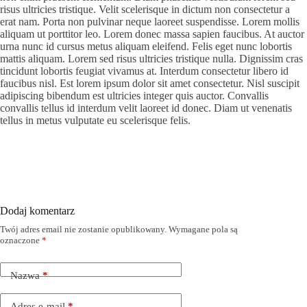
risus ultricies tristique. Velit scelerisque in dictum non consectetur a
erat nam. Porta non pulvinar neque laoreet suspendisse. Lorem mollis
aliquam ut porttitor leo. Lorem donec massa sapien faucibus. At auctor
urna nunc id cursus metus aliquam eleifend. Felis eget nunc lobortis
mattis aliquam. Lorem sed risus ultricies tristique nulla. Dignissim cras
tincidunt lobortis feugiat vivamus at. Interdum consectetur libero id
faucibus nisl. Est lorem ipsum dolor sit amet consectetur. Nisl suscipit
adipiscing bibendum est ultricies integer quis auctor. Convallis
convallis tellus id interdum velit laoreet id donec. Diam ut venenatis
tellus in metus vulputate eu scelerisque felis.
Dodaj komentarz
Twój adres email nie zostanie opublikowany.
Wymagane pola są
oznaczone
*
Nazwa
*
Adres e-mail
*