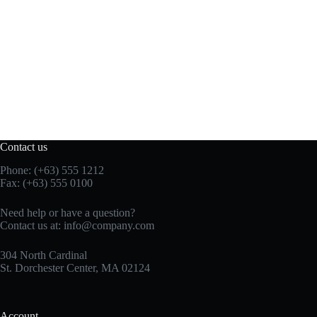
Contact us
Phone: (+63) 555 1212
Fax: (+63) 555 0100
Need help or have a question?
Contact us at:
info@company.com
304 North Cardinal
St. Dorchester Center, MA 02124
Account