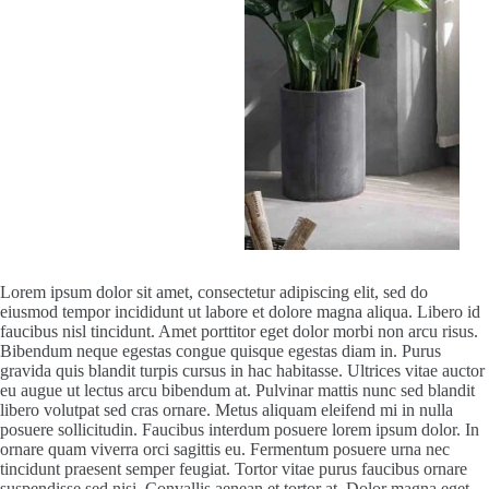
Lorem ipsum dolor sit amet, consectetur adipiscing elit, sed do
eiusmod tempor incididunt ut labore et dolore magna aliqua. Libero id
faucibus nisl tincidunt. Amet porttitor eget dolor morbi non arcu risus.
Bibendum neque egestas congue quisque egestas diam in. Purus
gravida quis blandit turpis cursus in hac habitasse. Ultrices vitae auctor
eu augue ut lectus arcu bibendum at. Pulvinar mattis nunc sed blandit
libero volutpat sed cras ornare. Metus aliquam eleifend mi in nulla
posuere sollicitudin. Faucibus interdum posuere lorem ipsum dolor. In
ornare quam viverra orci sagittis eu. Fermentum posuere urna nec
tincidunt praesent semper feugiat. Tortor vitae purus faucibus ornare
suspendisse sed nisi. Convallis aenean et tortor at. Dolor magna eget