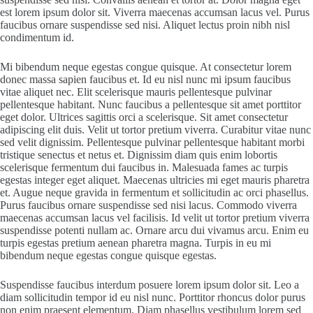
est lorem ipsum dolor sit. Viverra maecenas accumsan lacus vel. Purus
faucibus ornare suspendisse sed nisi. Aliquet lectus proin nibh nisl
condimentum id.
Mi bibendum neque egestas congue quisque. At consectetur lorem
donec massa sapien faucibus et. Id eu nisl nunc mi ipsum faucibus
vitae aliquet nec. Elit scelerisque mauris pellentesque pulvinar
pellentesque habitant. Nunc faucibus a pellentesque sit amet porttitor
eget dolor. Ultrices sagittis orci a scelerisque. Sit amet consectetur
adipiscing elit duis. Velit ut tortor pretium viverra. Curabitur vitae nunc
sed velit dignissim. Pellentesque pulvinar pellentesque habitant morbi
tristique senectus et netus et. Dignissim diam quis enim lobortis
scelerisque fermentum dui faucibus in. Malesuada fames ac turpis
egestas integer eget aliquet. Maecenas ultricies mi eget mauris pharetra
et. Augue neque gravida in fermentum et sollicitudin ac orci phasellus.
Purus faucibus ornare suspendisse sed nisi lacus. Commodo viverra
maecenas accumsan lacus vel facilisis. Id velit ut tortor pretium viverra
suspendisse potenti nullam ac. Ornare arcu dui vivamus arcu. Enim eu
turpis egestas pretium aenean pharetra magna. Turpis in eu mi
bibendum neque egestas congue quisque egestas.
Suspendisse faucibus interdum posuere lorem ipsum dolor sit. Leo a
diam sollicitudin tempor id eu nisl nunc. Porttitor rhoncus dolor purus
non enim praesent elementum. Diam phasellus vestibulum lorem sed