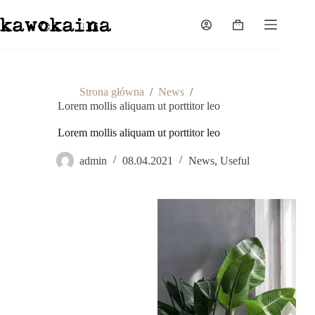
Przejdź
do
Koszyk
treści
Strona główna
/
News
/
Lorem mollis aliquam ut porttitor leo
Lorem mollis aliquam ut porttitor leo
admin
08.04.2021
News
,
Useful