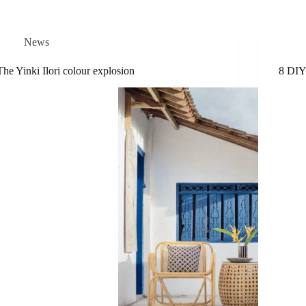
News
The Yinki Ilori colour explosion
8 DIY